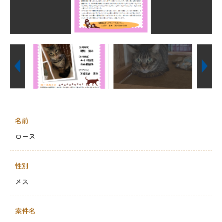
名前
ローヌ
性別
メス
案件名