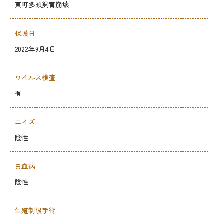
東町多頭飼育崩壊
保護日
2022年9月4日
ウイルス検査
有
エイズ
陰性
白血病
陰性
生殖制限手術