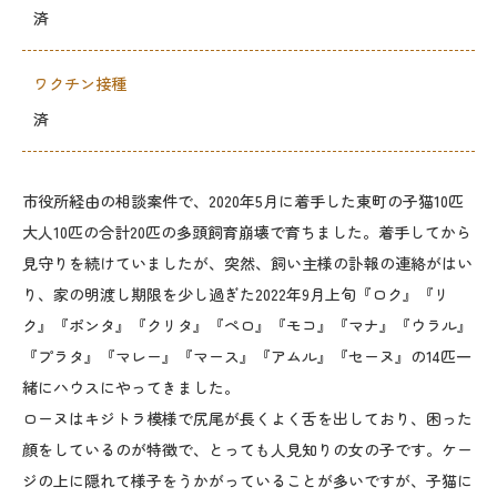
済
ワクチン接種
済
市役所経由の相談案件で、2020年5月に着手した東町の子猫10匹
大人10匹の合計20匹の多頭飼育崩壊で育ちました。着手してから
見守りを続けていましたが、突然、飼い主様の訃報の連絡がはい
り、家の明渡し期限を少し過ぎた2022年9月上旬『ロク』『リ
ク』『ポンタ』『クリタ』『ペロ』『モコ』『マナ』『ウラル』
『プラタ』『マレー』『マース』『アムル』『セーヌ』の14匹一
緒にハウスにやってきました。
ローヌはキジトラ模様で尻尾が長くよく舌を出しており、困った
顔をしているのが特徴で、とっても人見知りの女の子です。ケー
ジの上に隠れて様子をうかがっていることが多いですが、子猫に