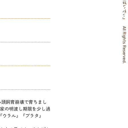
© 『さばいでぃ』
All Rights Reserved.
の多頭飼育崩壊で育ちまし
家の明渡し期限を少し過
『ウラル』『プラタ』