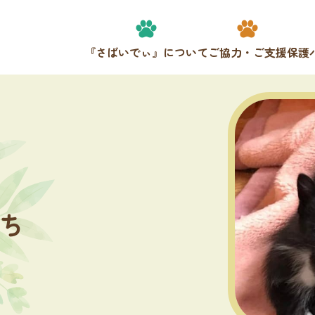
『さばいでぃ』について
ご協力・ご支援
保護
ち